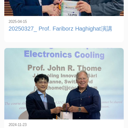
2025-04-15
20250327_ Prof. Fariborz Haghighat演講
2024-11-23