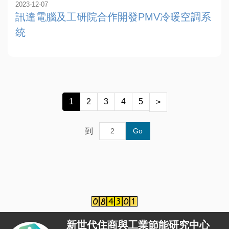
2023-12-07
訊達電腦及工研院合作開發PMV冷暖空調系
統
1
2
3
4
5
>
到
Go
新世代住商與工業節能研究中心