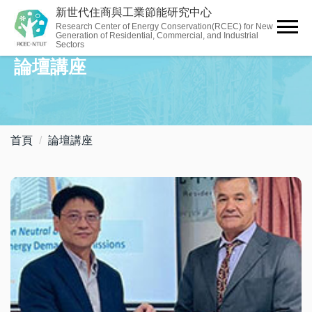
跳
新世代住商與工業節能研究中心
到
Research Center of Energy Conservation(RCEC) for New
Generation of Residential, Commercial, and Industrial
主
Sectors
要
論壇講座
內
容
區
首頁
論壇講座